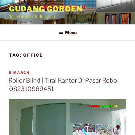
Skip
GUDANG GORDEN
to
Toko Gorden Terlengkap
content
Menu
TAG:
OFFICE
POSTED
5 MARCH
ON
Roller Blind | Tirai Kantor Di Pasar Rebo
082310989451