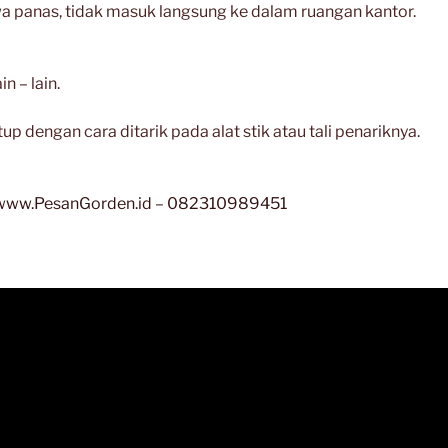
wa panas, tidak masuk langsung ke dalam ruangan kantor.
n – lain.
p dengan cara ditarik pada alat stik atau tali penariknya.
www.PesanGorden.id
–
082310989451