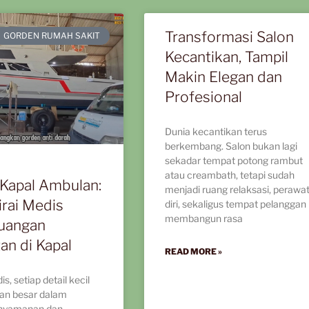
Transformasi Salon
GORDEN RUMAH SAKIT
Kecantikan, Tampil
Makin Elegan dan
Profesional
Dunia kecantikan terus
berkembang. Salon bukan lagi
sekadar tempat potong rambut
atau creambath, tetapi sudah
Kapal Ambulan:
menjadi ruang relaksasi, perawa
irai Medis
diri, sekaligus tempat pelanggan
membangun rasa
uangan
an di Kapal
READ MORE »
s, setiap detail kecil
ran besar dalam
nyamanan dan