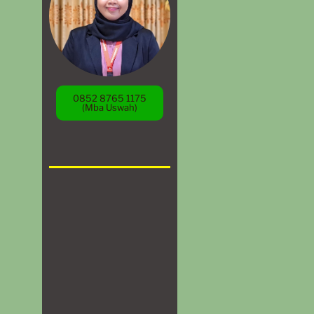
0852 8765 1175
(Mba Uswah)