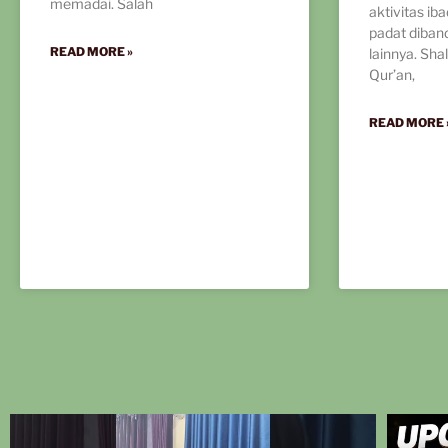
memadai. Salah
aktivitas ib
padat diban
READ MORE »
lainnya. Shal
Qur’an,
READ MORE 