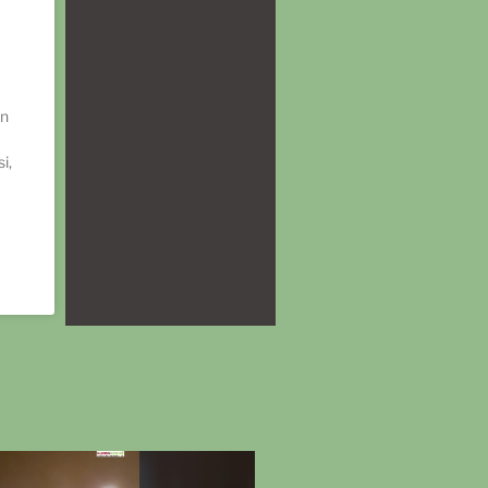
an
i,