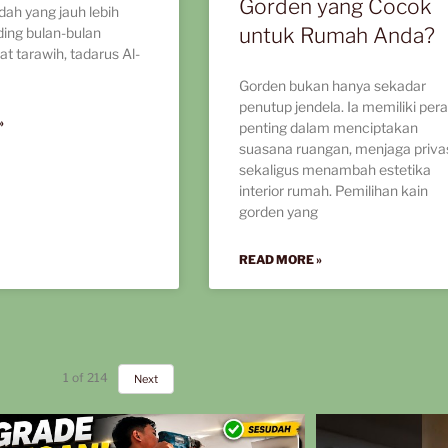
Gorden yang Cocok
adah yang jauh lebih
untuk Rumah Anda?
ding bulan-bulan
at tarawih, tadarus Al-
Gorden bukan hanya sekadar
penutup jendela. Ia memiliki per
»
penting dalam menciptakan
suasana ruangan, menjaga privas
sekaligus menambah estetika
interior rumah. Pemilihan kain
gorden yang
READ MORE »
1
of
214
Next