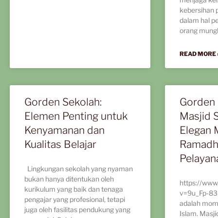
kebersihan 
dalam hal p
orang mungk
READ MORE 
Gorden Sekolah:
Gorden 
Elemen Penting untuk
Masjid S
Kenyamanan dan
Elegan
Kualitas Belajar
Ramadh
Pelayan
Lingkungan sekolah yang nyaman
bukan hanya ditentukan oleh
https://www
kurikulum yang baik dan tenaga
v=9u_Fp-8
pengajar yang profesional, tetapi
adalah mom
juga oleh fasilitas pendukung yang
Islam. Masji