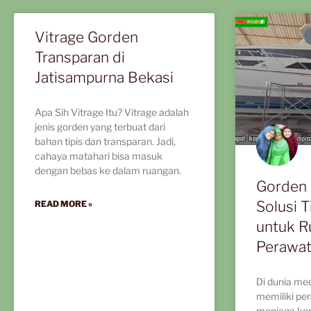
Vitrage Gorden
Transparan di
Jatisampurna Bekasi
Apa Sih Vitrage Itu? Vitrage adalah
jenis gorden yang terbuat dari
bahan tipis dan transparan. Jadi,
cahaya matahari bisa masuk
dengan bebas ke dalam ruangan.
Gorden 
Solusi T
READ MORE »
untuk R
Perawat
Di dunia medi
memiliki pe
menjaga ke