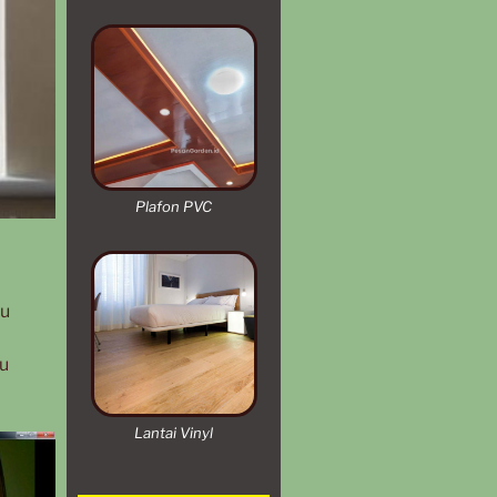
Plafon PVC
tu
u
Lantai Vinyl