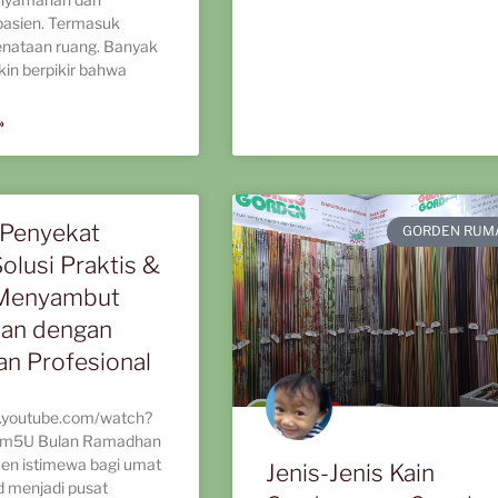
pasien. Termasuk
enataan ruang. Banyak
in berpikir bahwa
»
Penyekat
GORDEN RUM
olusi Praktis &
 Menyambut
an dengan
an Profesional
.youtube.com/watch?
3m5U Bulan Ramadhan
en istimewa bagi umat
Jenis-Jenis Kain
d menjadi pusat