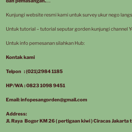
dan pemasangan.
….
Kunjungi website resmi kami untuk survey ukur nego langs
Untuk tutorial – tutorial seputar gorden kunjungi channel
Untuk info pemesanan silahkan Hub:
Kontak kami
Telpon : (021)2984 1185
HP/WA : 0823 1098 9451
Email: infopesangorden@gmail.com
Address:
Jl. Raya Bogor KM 26 ( pertigaan kiwi ) Ciracas Jakarta