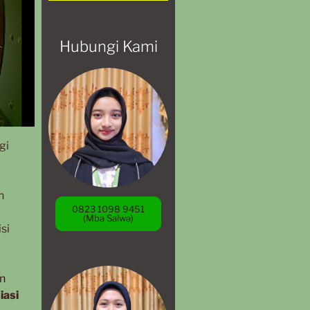
Hubungi Kami
gi
n
0823 1098 9451
(Mba Salwa)
si
en
iasi