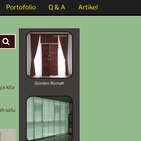
Portofolio
Q & A
Artikel
Gorden Rumah
ga kita
ah satu