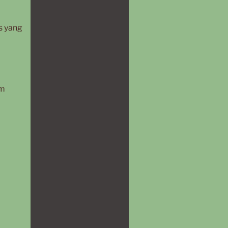
is yang
om