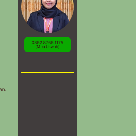
0852 8765 1175
(Mba Uswah)
an.