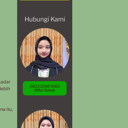
Hubungi Kami
kadar
0823 1098 9451
lebih
(Mba Salwa)
a itu,