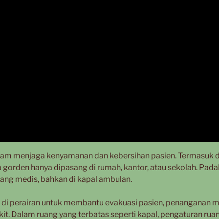
r dalam menjaga kenyamanan dan kebersihan pasien. Termasuk
 gorden hanya dipasang di rumah, kantor, atau sekolah. Pada
uang medis, bahkan di kapal ambulan.
i di perairan untuk membantu evakuasi pasien, penanganan 
akit. Dalam ruang yang terbatas seperti kapal, pengaturan rua