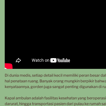
Di dunia medis, setiap detail kecil memiliki peran besa
hal penataan ruang. Banyak orang mungkin berpikir bahwa
kenyataannya, gorden juga sangat penting digunakan di r
Kapal ambulan adalah fasilitas kesehatan yang beroperas
darurat, hingga transportasi pasien dari pulau ke rumah s