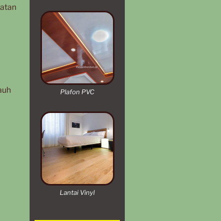
watan
auh
Plafon PVC
Lantai Vinyl