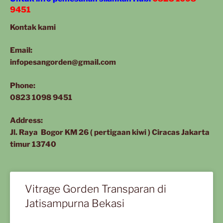
9451
Kontak kami
Email:
infopesangorden@gmail.com
Phone:
0823 1098 9451
Address:
Jl. Raya Bogor KM 26 ( pertigaan kiwi ) Ciracas Jakarta
timur 13740
Vitrage Gorden Transparan di
Jatisampurna Bekasi