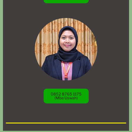
0852 8765 1175
(Mba Uswah)