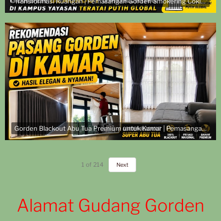
Transformasi Ruangan | Pemasangan Gorden Smokering Coklat di Kampus Yayasan Teratai Putih Global
Gorden Blackout Abu Tua Premium untuk Kamar | Pemasangan di Komplek TNI AL
1
of
214
Next
Alamat Gudang Gorden