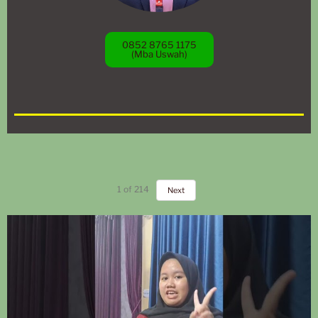
0852 8765 1175
(Mba Uswah)
1
of
214
Next