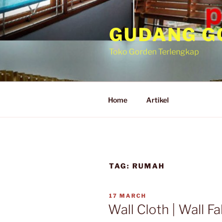
Skip
to
GUDANG G
content
Toko Gorden Terlengkap
Home
Artikel
TAG:
RUMAH
POSTED
17 MARCH
ON
Wall Cloth | Wall F