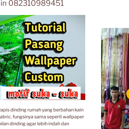
ain 082310989451
elapis dinding rumah yang berbahan kain
fabric. fungsinya sama seperti wallpaper
lan dinding agar lebih indah dan