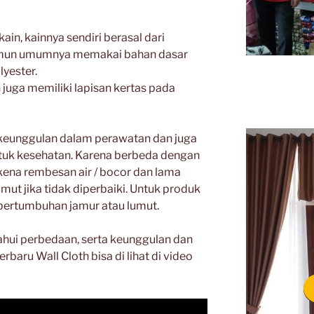
ain, kainnya sendiri berasal dari
amun umumnya memakai bahan dasar
lyester.
 juga memiliki lapisan kertas pada
keunggulan dalam perawatan dan juga
uk kesehatan. Karena berbeda dengan
kena rembesan air / bocor dan lama
ut jika tidak diperbaiki. Untuk produk
 pertumbuhan jamur atau lumut.
ahui perbedaan, serta keunggulan dan
baru Wall Cloth bisa di lihat di video