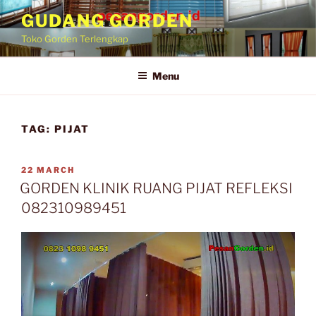
Skip
GUDANG GORDEN
to
Toko Gorden Terlengkap
content
Menu
TAG:
PIJAT
POSTED
22 MARCH
ON
GORDEN KLINIK RUANG PIJAT REFLEKSI
082310989451