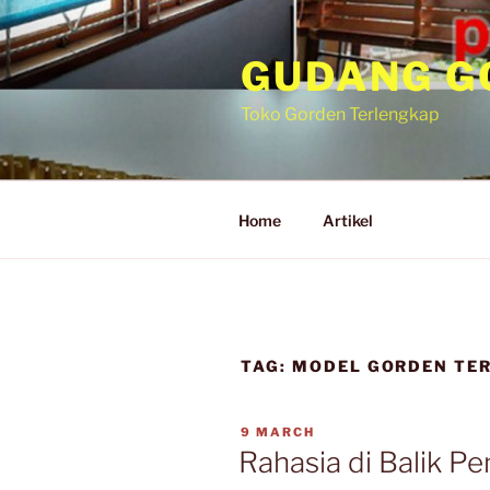
Skip
to
GUDANG G
content
Toko Gorden Terlengkap
Home
Artikel
TAG:
MODEL GORDEN TE
POSTED
9 MARCH
ON
Rahasia di Balik 