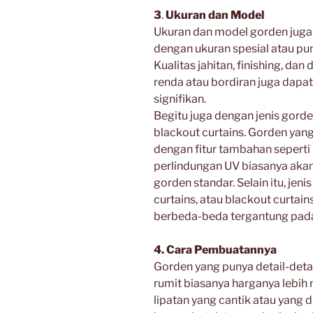
3
.
Ukuran dan Model
Ukuran dan model gorden juga
dengan ukuran spesial atau pun
Kualitas jahitan, finishing, da
renda atau bordiran juga dap
signifikan.
Begitu juga dengan jenis gorde
blackout curtains. Gorden yang
dengan fitur tambahan seperti
perlindungan UV biasanya aka
gorden standar. Selain itu, jen
curtains, atau blackout curtai
berbeda-beda tergantung pada
4. Cara Pembuatannya
Gorden yang punya detail-deta
rumit biasanya harganya lebih 
lipatan yang cantik atau yang 