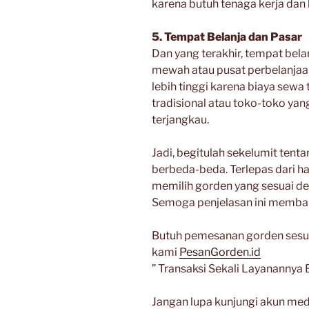
karena butuh tenaga kerja dan
5. Tempat Belanja dan Pasar
Dan yang terakhir, tempat bela
mewah atau pusat perbelanjaan
lebih tinggi karena biaya sewa t
tradisional atau toko-toko yang
terjangkau.
Jadi, begitulah sekelumit ten
berbeda-beda. Terlepas dari h
memilih gorden yang sesuai d
Semoga penjelasan ini memba
Butuh pemesanan gorden sesua
kami
PesanGorden.id
” Transaksi Sekali Layanannya Be
Jangan lupa kunjungi akun medi