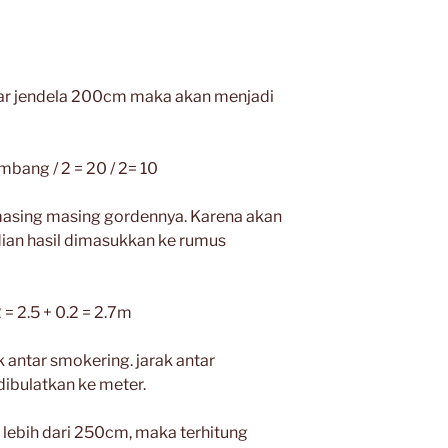
bar jendela 200cm maka akan menjadi
bang / 2 = 20 / 2= 10
asing masing gordennya. Karena akan
ian hasil dimasukkan ke rumus
 = 2.5 + 0.2 = 2.7m
ak antar smokering. jarak antar
ibulatkan ke meter.
n lebih dari 250cm, maka terhitung