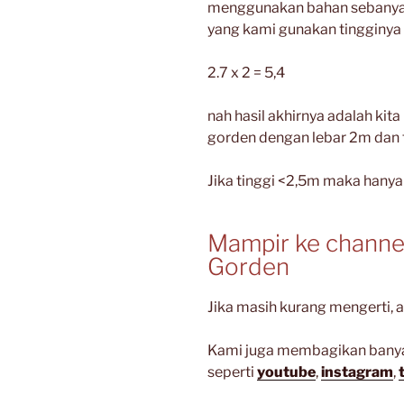
menggunakan bahan sebanyak 
yang kami gunakan tingginya
2.7 x 2 = 5,4
nah hasil akhirnya adalah k
gorden dengan lebar 2m dan 
Jika tinggi <2,5m maka hany
Mampir ke channe
Gorden
Jika masih kurang mengerti, 
Kami juga membagikan banyak 
seperti
youtube
,
instagram
,