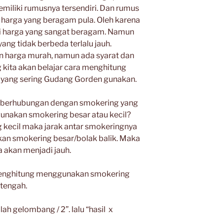
miliki rumusnya tersendiri. Dan rumus
 harga yang beragam pula. Oleh karena
ki harga yang sangat beragam. Namun
ang tidak berbeda terlalu jauh.
 harga murah, namun ada syarat dan
g kita akan belajar cara menghitung
ah yang sering Gudang Gorden gunakan.
 berhubungan dengan smokering yang
nakan smokering besar atau kecil?
kecil maka jarak antar smokeringnya
an smokering besar/bolak balik. Maka
a akan menjadi jauh.
 menghitung menggunakan smokering
 tengah.
h gelombang / 2”. lalu “hasil x