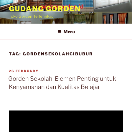
Skip
GUDANG GORDEN
to
Toko Gorden Terlengkap
content
Menu
TAG:
GORDENSEKOLAHCIBUBUR
POSTED
26 FEBRUARY
ON
Gorden Sekolah: Elemen Penting untuk
Kenyamanan dan Kualitas Belajar