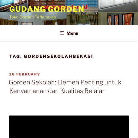
Skip
GUDANG GORDEN
to
Toko Gorden Terlengkap
content
Menu
TAG:
GORDENSEKOLAHBEKASI
POSTED
26 FEBRUARY
ON
Gorden Sekolah: Elemen Penting untuk
Kenyamanan dan Kualitas Belajar