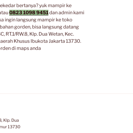
ekedar bertanya? yuk mampir ke
atau
0823 1098 9451
dan admin kami
ka ingin langsung mampir ke toko
bahan gorden, bisa langsung datang
C, RT.1/RW.8, Klp. Dua Wetan, Kec.
 Daerah Khusus Ibukota Jakarta 13730.
orden di maps anda
, Klp. Dua
Timur 13730