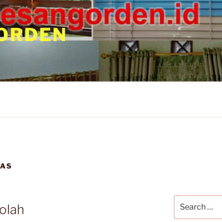
ORDEN
LAS
olah