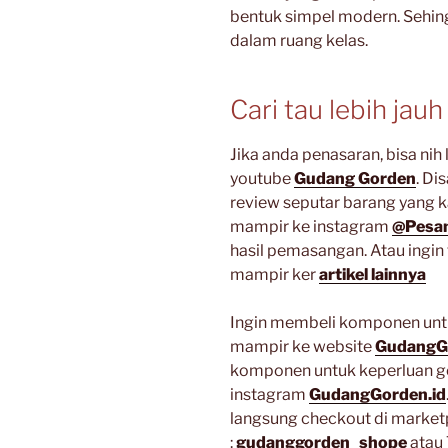
bentuk simpel modern. Sehin
dalam ruang kelas.
Cari tau lebih jauh
Jika anda penasaran, bisa ni
youtube
Gudang Gorden
. Di
review seputar barang yang k
mampir ke instagram
@Pesan
hasil pemasangan. Atau ingin 
mampir ker
artikel lainnya
Ingin membeli komponen untu
mampir ke website
GudangG
komponen untuk keperluan g
instagram
GudangGorden.id
langsung checkout di market
:
gudanggorden_shope
atau 