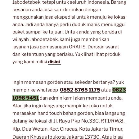
Jabodetabek, tetapi untuk seluruh Indonesia. Barang
pesanan anda bisa kami kirimkan dengan
menggunakan jasa ekspedisi untuk menuju ke lokasi
anda. Jadi anda hanya perlu duduk manis menunggu
paket sampai ke tujuan. Untuk anda yang berada di
wilayah Jabodetabek, kami juga memberikan
layanan jasa pemasangan GRATIS. Dengan syarat
dan ketentuan yang berlaku. Yuk lihat lihat produk
yang kami miliki
disini
.
Ingin memesan gorden atau sekedar bertanya? yuk
0852 8765 1175
atau
0823
mampir ke whatsapp
1098 9451
dan admin kami akan membantu anda.
Atau jika ingin langsung mampir ke toko untuk
merasakan hand touch bahan gorden, bisa langsung
Jl. Raya Pkp No.33C, RT.1/RW.8,
datang ke lokasi di
Klp. Dua Wetan, Kec. Ciracas, Kota Jakarta Timur,
Daerah Khusus Ibukota Jakarta 13730. Atau bisa