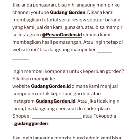
Jika anda penasaran, bisa nih langsung mampir ke
channel youtube
Gudang Gorden
. Disana kami
membagikan tutorial serta review seputar barang
yang kami jual dan kami gunakan. atau bisa mampir
ke instagram
@PesanGorden.id
dimana kami
membagikan hasil pemasangan. Atau ingin tetap di
website ini? bisa langsung mampir ker
artikel
lainnya
Ingin membeli komponen untuk keperluan gorden?
Silahkan mampir ke
website
GudangGorden.id
dimana kami menjual
komponen untuk keperluan gorden. atau
instagram
GudangGorden.id
. Atau jika tidak ingin
lama, bisa langsung checkout di marketplace.
Shopee :
gudanggorden_shope
atau Tokopedia
:
gudanggorden
.
Jika ingin langsung menghubungi admin kami bisa