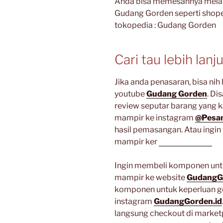
Anda bisa memesannya melal
Gudang Gorden seperti shop
tokopedia : Gudang Gorden
Cari tau lebih lanj
Jika anda penasaran, bisa ni
youtube
Gudang Gorden
. Di
review seputar barang yang k
mampir ke instagram
@Pesan
hasil pemasangan. Atau ingin 
mampir ker
artikel lainnya
Ingin membeli komponen untu
mampir ke website
GudangG
komponen untuk keperluan g
instagram
GudangGorden.id
langsung checkout di market