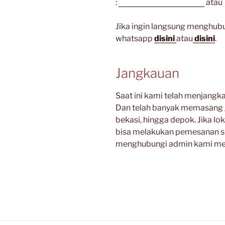
:
gudanggorden_shope
atau 
Jika ingin langsung menghubu
whatsapp
disini
atau
disini
.
Jangkauan
Saat ini kami telah menjangk
Dan telah banyak memasang g
bekasi, hingga depok. Jika lo
bisa melakukan pemesanan se
menghubungi admin kami mel