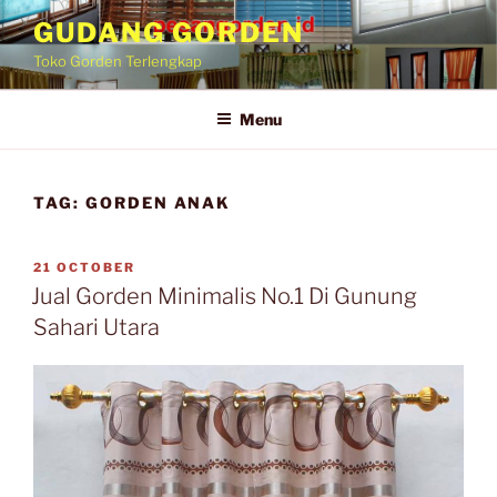
Skip
GUDANG GORDEN
to
Toko Gorden Terlengkap
content
Menu
TAG:
GORDEN ANAK
POSTED
21 OCTOBER
ON
Jual Gorden Minimalis No.1 Di Gunung
Sahari Utara