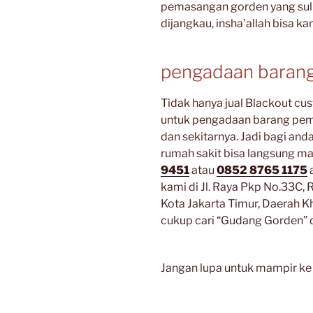
pemasangan gorden yang sulit
dijangkau, insha’allah bisa ka
pengadaan baran
Tidak hanya jual Blackout cu
untuk pengadaan barang pemb
dan sekitarnya. Jadi bagi an
rumah sakit bisa langsung m
9451
atau
0852 8765 1175
a
kami di Jl. Raya Pkp No.33C, R
Kota Jakarta Timur, Daerah K
cukup cari “Gudang Gorden” 
Jangan lupa untuk mampir ke