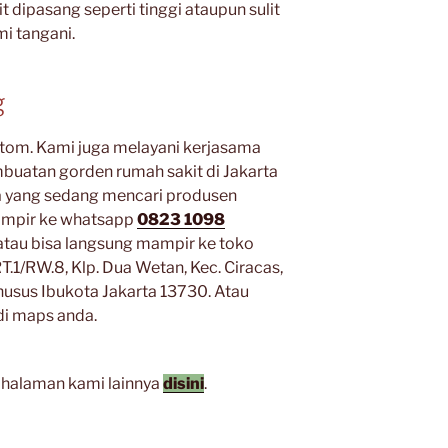
 dipasang seperti tinggi ataupun sulit
mi tangani.
g
stom. Kami juga melayani kerjasama
uatan gorden rumah sakit di Jakarta
da yang sedang mencari produsen
ampir ke whatsapp
0823 1098
tau bisa langsung mampir ke toko
T.1/RW.8, Klp. Dua Wetan, Kec. Ciracas,
husus Ibukota Jakarta 13730. Atau
di maps anda.
 halaman kami lainnya
disini
.