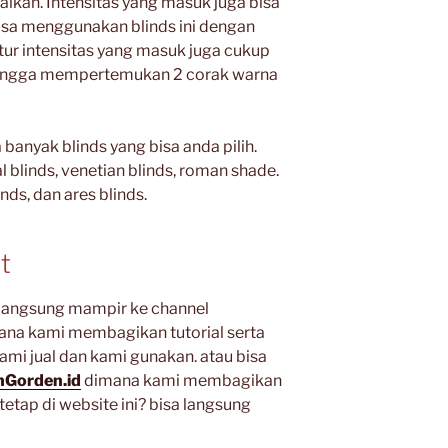
aikan. Intensitas yang masuk juga bisa
isa menggunakan blinds ini dengan
ur intensitas yang masuk juga cukup
hingga mempertemukan 2 corak warna
 banyak blinds yang bisa anda pilih.
cal blinds, venetian blinds, roman shade.
nds, dan ares blinds.
ut
h langsung mampir ke channel
sana kami membagikan tutorial serta
ami jual dan kami gunakan. atau bisa
Gorden.id
dimana kami membagikan
tetap di website ini? bisa langsung