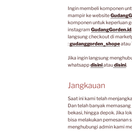
Ingin membeli komponen untu
mampir ke website
GudangG
komponen untuk keperluan g
instagram
GudangGorden.id
langsung checkout di market
:
gudanggorden_shope
atau 
Jika ingin langsung menghubu
whatsapp
disini
atau
disini
.
Jangkauan
Saat ini kami telah menjangk
Dan telah banyak memasang g
bekasi, hingga depok. Jika lo
bisa melakukan pemesanan se
menghubungi admin kami mel