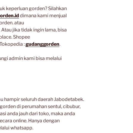
k keperluan gorden? Silahkan
orden.id
dimana kami menjual
orden. atau
. Atau jika tidak ingin lama, bisa
place. Shopee
Tokopedia :
gudanggorden
.
ngi admin kami bisa melalui
au hampir seluruh daerah Jabodetabek.
orden di perumahan sentul, cibubur,
kasi anda jauh dari toko, maka anda
cara online. Hanya dengan
alui whatsapp.