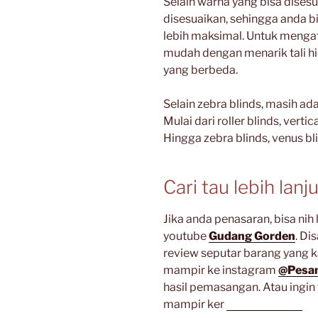
Selain warna yang bisa disesu
disesuaikan, sehingga anda b
lebih maksimal. Untuk mengat
mudah dengan menarik tali 
yang berbeda.
Selain zebra blinds, masih ada
Mulai dari roller blinds, verti
Hingga zebra blinds, venus bli
Cari tau lebih lanj
Jika anda penasaran, bisa ni
youtube
Gudang Gorden
. Di
review seputar barang yang k
mampir ke instagram
@Pesan
hasil pemasangan. Atau ingin 
mampir ker
artikel lainnya