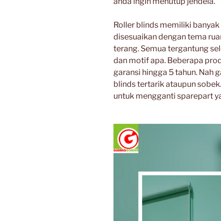
anda ingin menutup jendela.
Roller blinds memiliki banyak
disesuaikan dengan tema rua
terang. Semua tergantung se
dan motif apa. Beberapa pro
garansi hingga 5 tahun. Nah g
blinds tertarik ataupun sobek
untuk mengganti sparepart ya