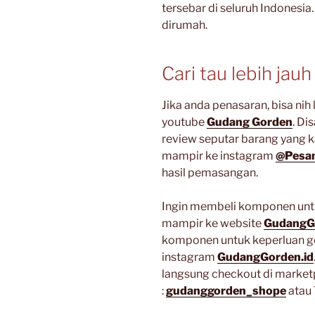
tersebar di seluruh Indonesi
dirumah.
Cari tau lebih jauh
Jika anda penasaran, bisa ni
youtube
Gudang Gorden
. Di
review seputar barang yang k
mampir ke instagram
@Pesan
hasil pemasangan.
Ingin membeli komponen untu
mampir ke website
GudangG
komponen untuk keperluan g
instagram
GudangGorden.id
langsung checkout di market
:
gudanggorden_shope
atau 