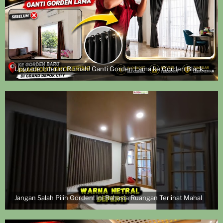
Upgrade Interior Rumah! Ganti Gorden Lama ke Gorden Blackout Smokering | Pasang di Grand Depok City
Jangan Salah Pilih Gorden! Ini Rahasia Ruangan Terlihat Mahal