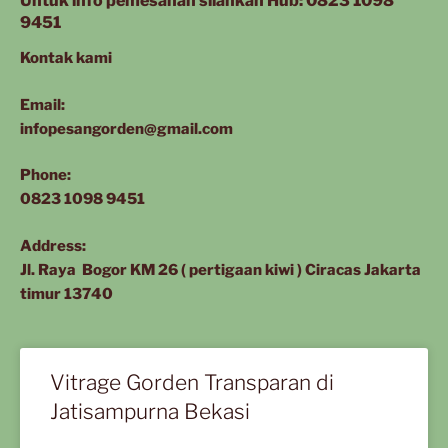
Untuk info pemesanan silahkan Hub: 0823 1098
9451
Kontak kami
Email:
infopesangorden@gmail.com
Phone:
0823 1098 9451
Address:
Jl. Raya Bogor KM 26 ( pertigaan kiwi ) Ciracas Jakarta
timur 13740
Vitrage Gorden Transparan di
Jatisampurna Bekasi