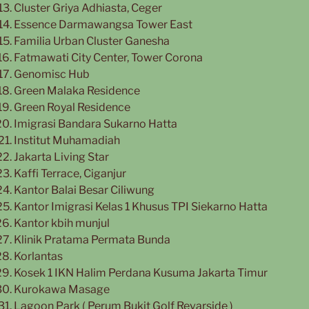
Cluster Griya Adhiasta, Ceger
Essence Darmawangsa Tower East
Familia Urban Cluster Ganesha
Fatmawati City Center, Tower Corona
Genomisc Hub
Green Malaka Residence
Green Royal Residence
Imigrasi Bandara Sukarno Hatta
Institut Muhamadiah
Jakarta Living Star
Kaffi Terrace, Ciganjur
Kantor Balai Besar Ciliwung
Kantor Imigrasi Kelas 1 Khusus TPI Siekarno Hatta
Kantor kbih munjul
Klinik Pratama Permata Bunda
Korlantas
Kosek 1 IKN Halim Perdana Kusuma Jakarta Timur
Kurokawa Masage
Lagoon Park ( Perum Bukit Golf Revarside )