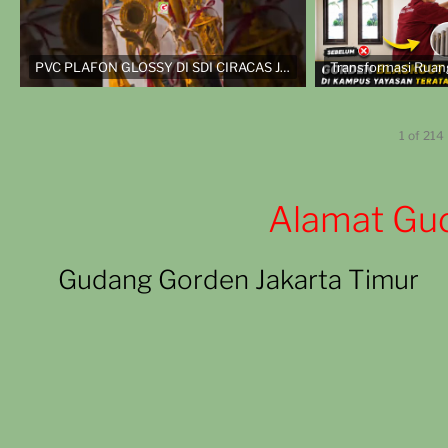
PVC PLAFON GLOSSY DI SDI CIRACAS JAKARTA TIMUR
1
of
214
Alamat Gu
Gudang Gorden Jakarta Timur