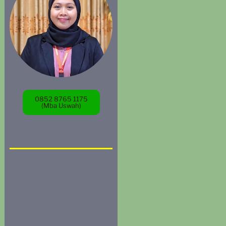
0852 8765 1175
(Mba Uswah)