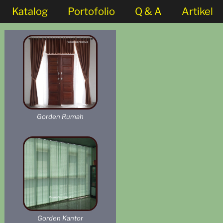
Katalog
Portofolio
Q & A
Artikel
Gorden Rumah
Gorden Kantor