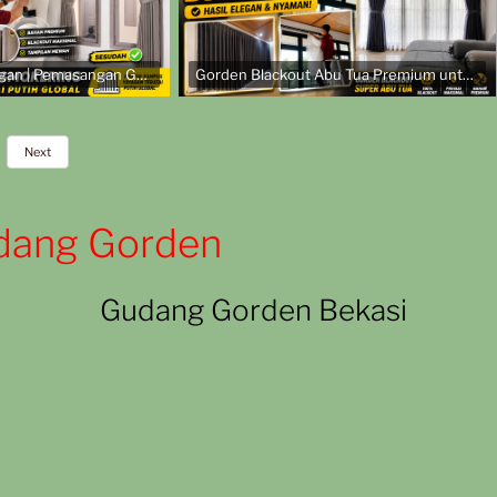
Transformasi Ruangan | Pemasangan Gorden Smokering Coklat di Kampus Yayasan Teratai Putih Global
Gorden Blackout Abu Tua Premium untuk Kamar | Pemasangan di Komplek TNI AL
Next
dang Gorden
Gudang Gorden Bekasi