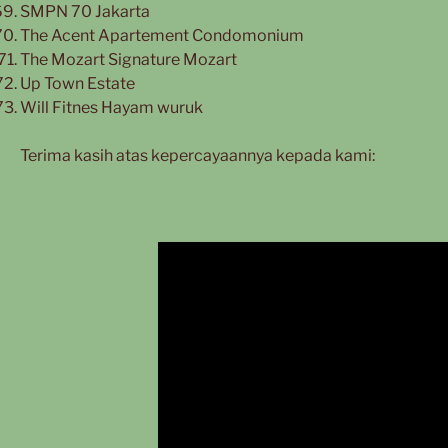
SMPN 70 Jakarta
The Acent Apartement Condomonium
The Mozart Signature Mozart
Up Town Estate
Will Fitnes Hayam wuruk
Terima kasih atas kepercayaannya kepada kami: