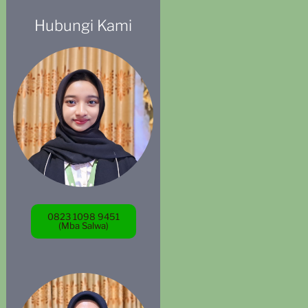
Hubungi Kami
0823 1098 9451
(Mba Salwa)