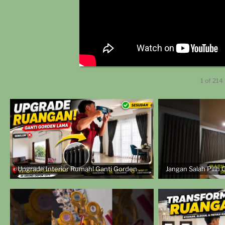
1
of
214
Upgrade Interior Rumah! Ganti Gorden Lama ke Gorden Blackout Smokering | Pasang di Grand Depok City