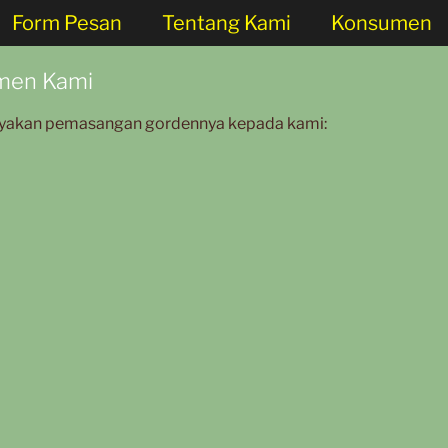
Form Pesan
Tentang Kami
Konsumen
men Kami
ayakan pemasangan gordennya kepada kami: