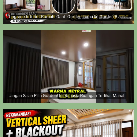
Upgrade Interior Rumah! Ganti Gorden Lama ke Gorden Blackout Smokering | Pasang di Grand Depok City
Jangan Salah Pilih Gorden! Ini Rahasia Ruangan Terlihat Mahal