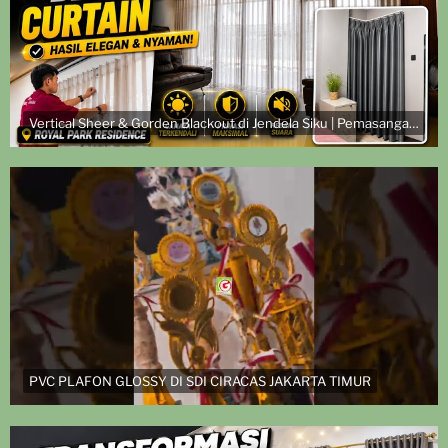
Vertical Sheer & Gorden Blackout di Jendela Siku | Pemasangan di Royal Park Residence
PVC PLAFON GLOSSY DI SDI CIRACAS JAKARTA TIMUR