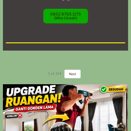
0852 8765 1175
(Mba Uswah)
1
of
214
Next