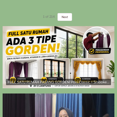
1
of
214
Next
FULL SATU RUMAH PASANG GORDEN! Poni Classic + Smookering + Vitrase Kupu-Kupu di Cijantung