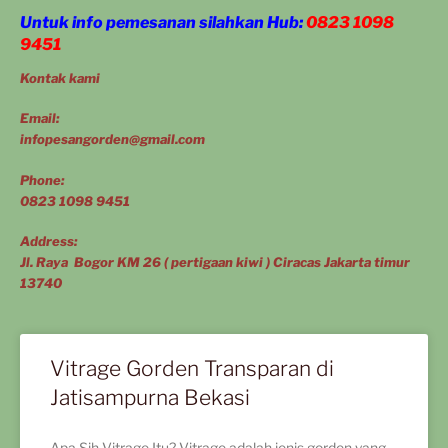
Untuk info pemesanan silahkan Hub:
0823 1098
9451
Kontak kami
Email:
infopesangorden@gmail.com
Phone:
0823 1098 9451
Address:
Jl. Raya Bogor KM 26 ( pertigaan kiwi ) Ciracas Jakarta timur
13740
Vitrage Gorden Transparan di
Jatisampurna Bekasi
Apa Sih Vitrage Itu? Vitrage adalah jenis gorden yang