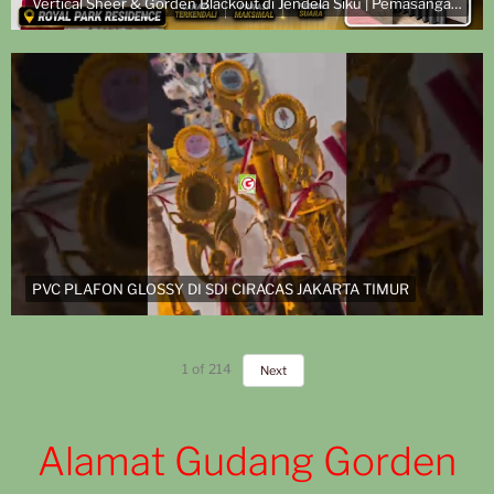
Vertical Sheer & Gorden Blackout di Jendela Siku | Pemasangan di Royal Park Residence
PVC PLAFON GLOSSY DI SDI CIRACAS JAKARTA TIMUR
1
of
214
Next
Alamat Gudang Gorden