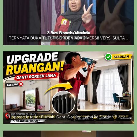
TERNYATA BUKA TUTUP GORDEN ADA 2 VERSI! VERSI SULTAN DAN VERSI EKONOMIS
Upgrade Interior Rumah! Ganti Gorden Lama ke Gorden Blackout Smokering | Pasang di Grand Depok City