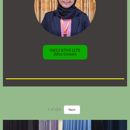
0852 8765 1175
(Mba Uswah)
1
of
214
Next