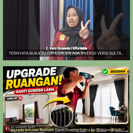
TERNYATA BUKA TUTUP GORDEN ADA 2 VERSI! VERSI SULTAN DAN VERSI EKONOMIS
Upgrade Interior Rumah! Ganti Gorden Lama ke Gorden Blackout Smokering | Pasang di Grand Depok City