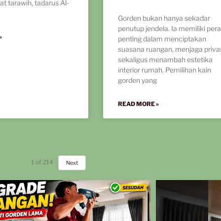
at tarawih, tadarus Al-
Gorden bukan hanya sekadar
penutup jendela. Ia memiliki per
»
penting dalam menciptakan
suasana ruangan, menjaga privas
sekaligus menambah estetika
interior rumah. Pemilihan kain
gorden yang
READ MORE »
1
of
214
Next