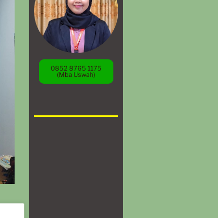
0852 8765 1175
(Mba Uswah)