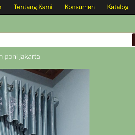
n
Tentang Kami
Konsumen
Katalog
 poni jakarta