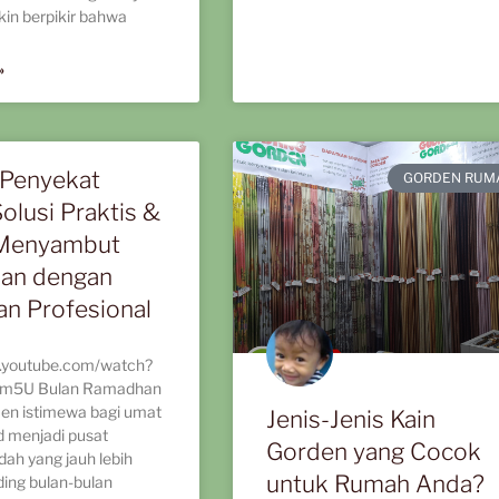
in berpikir bahwa
»
Penyekat
GORDEN RUM
olusi Praktis &
 Menyambut
an dengan
an Profesional
.youtube.com/watch?
3m5U Bulan Ramadhan
en istimewa bagi umat
Jenis-Jenis Kain
d menjadi pusat
Gorden yang Cocok
adah yang jauh lebih
untuk Rumah Anda?
ding bulan-bulan