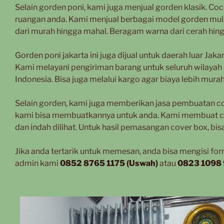
Selain gorden poni, kami juga menjual gorden klasik. C
ruangan anda. Kami menjual berbagai model gorden mulai
dari murah hingga mahal. Beragam warna dari cerah hing
Gorden poni jakarta ini juga dijual untuk daerah luar Jakar
Kami melayani pengiriman barang untuk seluruh wilayah I
Indonesia. Bisa juga melalui kargo agar biaya lebih murah
Selain gorden, kami juga memberikan jasa pembuatan cov
kami bisa membuatkannya untuk anda. Kami membuat co
dan indah dilihat. Untuk hasil pemasangan cover box, bisa 
Jika anda tertarik untuk memesan, anda bisa mengisi fo
admin kami
0852 8765 1175 (Uswah)
atau
0823 1098 9