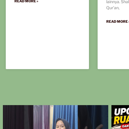
READ MORE »
lainnya. Shal
Qur’an,
READ MORE 