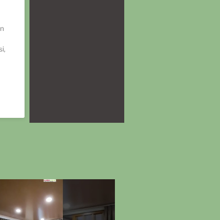
an
i,