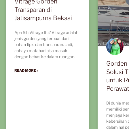
Vitrage Gorden
Transparan di
Jatisampurna Bekasi
Apa Sih Vitrage Itu? Vitrage adalah
jenis gorden yang terbuat dari
bahan tipis dan transparan. Jadi,
cahaya matahari bisa masuk
dengan bebas ke dalam ruangan.
Gorden 
Solusi T
READ MORE »
untuk R
Perawat
Di dunia medi
memiliki pe
menjaga ke
kebersihan 
dalam hal p