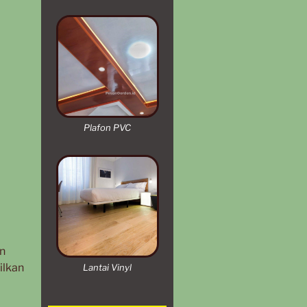
Plafon PVC
an
ilkan
Lantai Vinyl