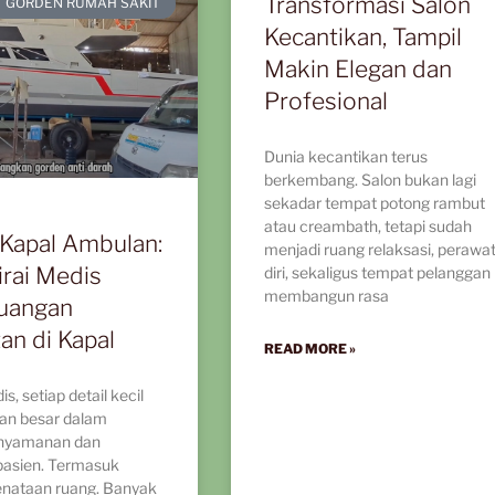
Transformasi Salon
GORDEN RUMAH SAKIT
Kecantikan, Tampil
Makin Elegan dan
Profesional
Dunia kecantikan terus
berkembang. Salon bukan lagi
sekadar tempat potong rambut
atau creambath, tetapi sudah
Kapal Ambulan:
menjadi ruang relaksasi, perawa
irai Medis
diri, sekaligus tempat pelanggan
membangun rasa
uangan
an di Kapal
READ MORE »
s, setiap detail kecil
ran besar dalam
nyamanan dan
pasien. Termasuk
enataan ruang. Banyak