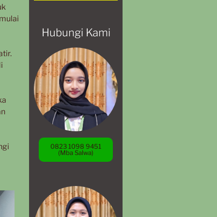
uk
 mulai
Hubungi Kami
tir.
i
ka
an
ngi
0823 1098 9451
(Mba Salwa)