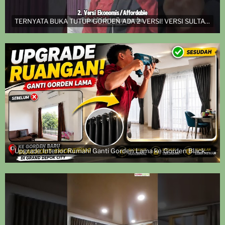
TERNYATA BUKA TUTUP GORDEN ADA 2 VERSI! VERSI SULTAN DAN VERSI EKONOMIS
Upgrade Interior Rumah! Ganti Gorden Lama ke Gorden Blackout Smokering | Pasang di Grand Depok City