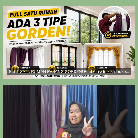
FULL SATU RUMAH PASANG GORDEN! Poni Classic + Smookering + Vitrase Kupu-Kupu di Cijantung