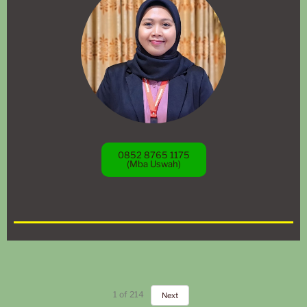
0852 8765 1175
(Mba Uswah)
1
of
214
Next