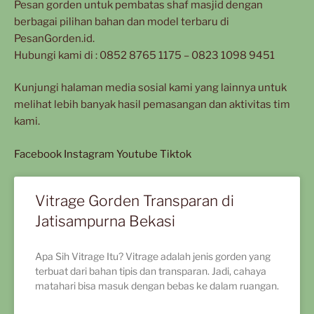
Pesan gorden untuk pembatas shaf masjid dengan
berbagai pilihan bahan dan model terbaru di
PesanGorden.id.
Hubungi kami di : 0852 8765 1175 – 0823 1098 9451
Kunjungi halaman media sosial kami yang lainnya untuk
melihat lebih banyak hasil pemasangan dan aktivitas tim
kami.
Facebook
Instagram
Youtube
Tiktok
Vitrage Gorden Transparan di
Jatisampurna Bekasi
Apa Sih Vitrage Itu? Vitrage adalah jenis gorden yang
terbuat dari bahan tipis dan transparan. Jadi, cahaya
matahari bisa masuk dengan bebas ke dalam ruangan.