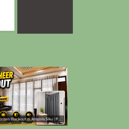
Vertical Sheer & Gorden Blackout di Jendela Siku | Pemasangan di Royal Park Residence