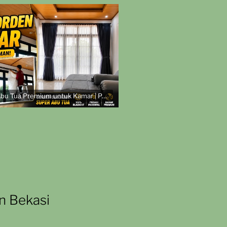
Gorden Blackout Abu Tua Premium untuk Kamar | Pemasangan di Komplek TNI AL
n Bekasi