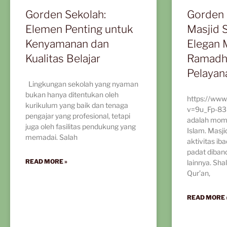
Gorden Sekolah:
Gorden 
Elemen Penting untuk
Masjid S
Kenyamanan dan
Elegan
Kualitas Belajar
Ramadh
Pelayan
Lingkungan sekolah yang nyaman
bukan hanya ditentukan oleh
https://www
kurikulum yang baik dan tenaga
v=9u_Fp-8
pengajar yang profesional, tetapi
adalah mom
juga oleh fasilitas pendukung yang
Islam. Masji
memadai. Salah
aktivitas ib
padat diban
READ MORE »
lainnya. Shal
Qur’an,
READ MORE 