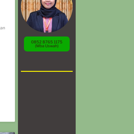
tan
0852 8765 1175
(Mba Uswah)