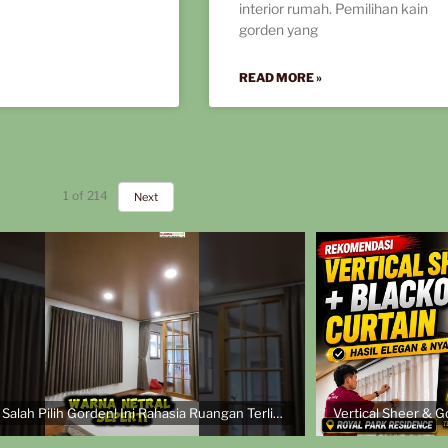
interior rumah. Pemilihan kain
gorden yang
READ MORE »
1
of
214
Next
Jangan Salah Pilih Gorden! Ini Rahasia Ruangan Terlihat Mahal