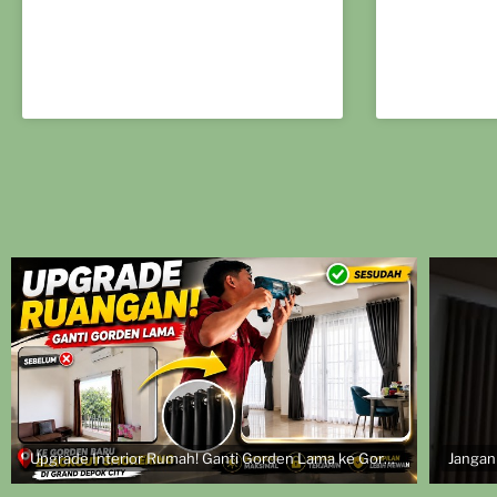
Upgrade Interior Rumah! Ganti Gorden Lama ke Gorden Blackout Smokering | Pasang di Grand Depok City