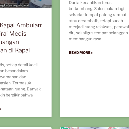
Dunia kecantikan terus
berkembang. Salon bukan lagi
sekadar tempat potong rambut
atau creambath, tetapi sudah
Kapal Ambulan:
menjadi ruang relaksasi, perawa
irai Medis
diri, sekaligus tempat pelanggan
membangun rasa
uangan
an di Kapal
READ MORE »
s, setiap detail kecil
ran besar dalam
nyamanan dan
pasien. Termasuk
enataan ruang. Banyak
in berpikir bahwa
»