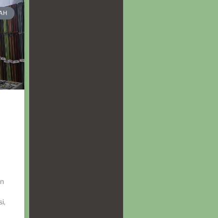
AH
an
i,