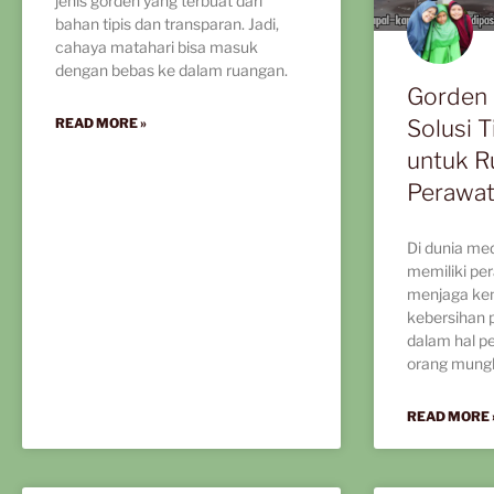
jenis gorden yang terbuat dari
bahan tipis dan transparan. Jadi,
cahaya matahari bisa masuk
dengan bebas ke dalam ruangan.
Gorden 
Solusi T
READ MORE »
untuk R
Perawat
Di dunia medi
memiliki pe
menjaga ke
kebersihan 
dalam hal p
orang mungk
READ MORE 