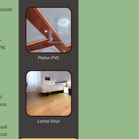
kolah
.
ing
Plafon PVC
l
ana
Lantai Vinyl
ual
kout