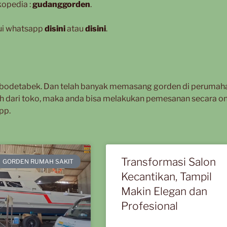
kopedia :
gudanggorden
.
lui whatsapp
disini
atau
disini
.
 Jabodetabek. Dan telah banyak memasang gorden di perumah
jauh dari toko, maka anda bisa melakukan pemesanan secara on
pp.
Transformasi Salon
GORDEN RUMAH SAKIT
Kecantikan, Tampil
Makin Elegan dan
Profesional