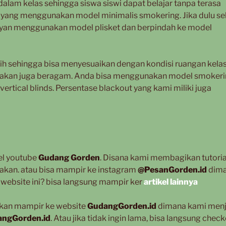
lam kelas sehingga siswa siswi dapat belajar tanpa terasa
 yang menggunakan model minimalis smokering. Jika dulu se
g yan menggunakan model plisket dan berpindah ke model
lih sehingga bisa menyesuaikan dengan kondisi ruangan kelas
unakan juga beragam. Anda bisa menggunakan model smoker
vertical blinds. Persentase blackout yang kami miliki juga
el youtube
Gudang Gorden
. Disana kami membagikan tutoria
nakan. atau bisa mampir ke instagram
@PesanGorden.id
dim
website ini? bisa langsung mampir ker
artikel lainnya
hkan mampir ke website
GudangGorden.id
dimana kami menj
ngGorden.id
. Atau jika tidak ingin lama, bisa langsung chec