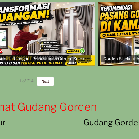
Transformasi Ruangan | Pemasangan Gorden Smokering Coklat di Kampus Yayasan Teratai Putih Global
1
of
214
Next
mat Gudang Gorden
ur
Gudang Gorde