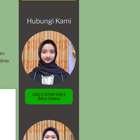
Hubungi Kami
an
line.
0823 1098 9451
(Mba Salwa)