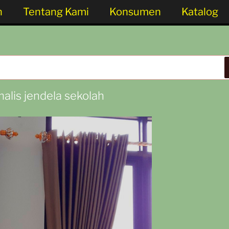
n
Tentang Kami
Konsumen
Katalog
alis jendela sekolah