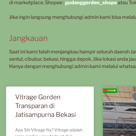
di marketplace. Shopee :
gudanggorden_shope
atau To
Jika ingin langsung menghubungi admin kami bisa mela
Jangkauan
Saat ini kami telah menjangkau hampir seluruh daerah
sentul, cibubur, bekasi, hingga depok. Jika lokasi anda 
Hanya dengan menghubungi admin kami melalui whatsa
Vitrage Gorden
Transparan di
Jatisampurna Bekasi
Apa Sih Vitrage Itu? Vitrage adalah