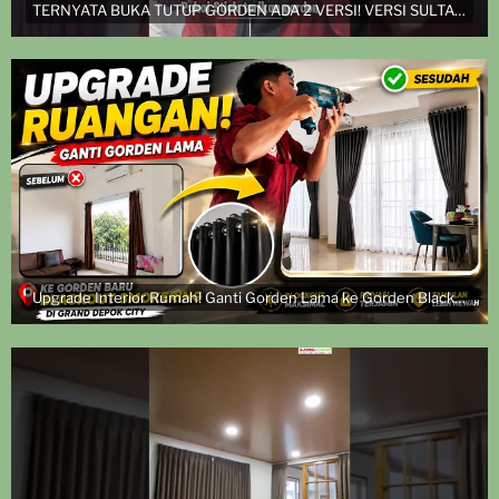
TERNYATA BUKA TUTUP GORDEN ADA 2 VERSI! VERSI SULTAN DAN VERSI EKONOMIS
Upgrade Interior Rumah! Ganti Gorden Lama ke Gorden Blackout Smokering | Pasang di Grand Depok City