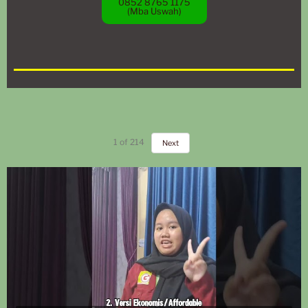
0852 8765 1175
(Mba Uswah)
1
of
214
Next