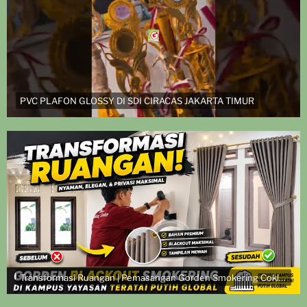
PVC PLAFON GLOSSY DI SDI CIRACAS JAKARTA TIMUR
Transformasi Ruangan | Pemasangan Gorden Smokering Coklat di Kampus Yayasan Teratai Putih Global