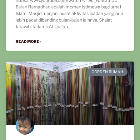
https://www.youtube.com/watch?v=9u_Fp-83m5U
Bulan Ramadhan adalah momen istimewa bagi umat
Islam. Masjid menjadi pusat aktivitas ibadah yang jauh
lebih padat dibanding bulan-bulan lainnya. Shalat
tarawih, tadarus Al-Qur’an,
READ MORE »
GORDEN RUMAH