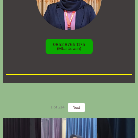
0852 8765 1175
(Mba Uswah)
1
of
214
Next