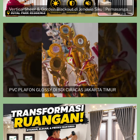
Vertical Sheer & Gorden Blackout di Jendela Siku | Pemasangan di Royal Park Residence
PVC PLAFON GLOSSY DI SDI CIRACAS JAKARTA TIMUR