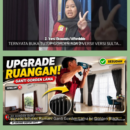
TERNYATA BUKA TUTUP GORDEN ADA 2 VERSI! VERSI SULTAN DAN VERSI EKONOMIS
Upgrade Interior Rumah! Ganti Gorden Lama ke Gorden Blackout Smokering | Pasang di Grand Depok City