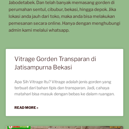
Jabodetabek. Dan telah banyak memasang gorden di
perumahan sentul, cibubur, bekasi, hingga depok. Jika
lokasi anda jauh dari toko, maka anda bisa melakukan
pemesanan secara online. Hanya dengan menghubungi
admin kami melalui whatsapp.
Vitrage Gorden Transparan di
Jatisampurna Bekasi
Apa Sih Vitrage Itu? Vitrage adalah jenis gorden yang
terbuat dari bahan tipis dan transparan. Jadi, cahaya
matahari bisa masuk dengan bebas ke dalam ruangan.
READ MORE »